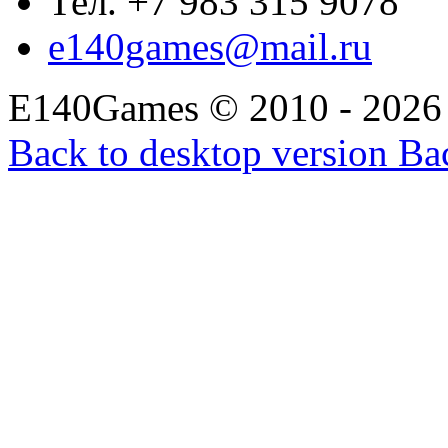
Тел. +7 983 315 9078
e140games@mail.ru
E140Games
©
2010 - 2026
Back to desktop version
Bac